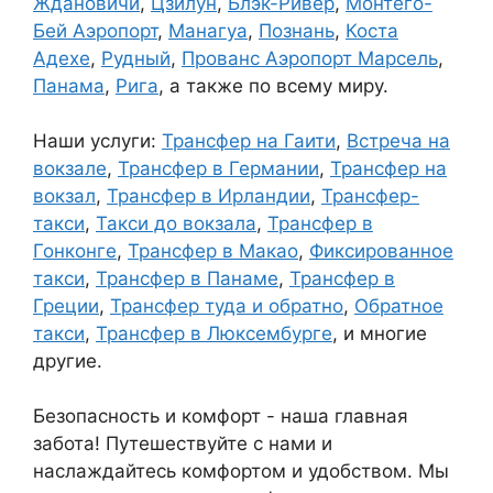
Ждановичи
,
Цзилун
,
Блэк-Ривер
,
Монтего-
Бей Аэропорт
,
Манагуа
,
Познань
,
Коста
Адехе
,
Рудный
,
Прованс Аэропорт Марсель
,
Панама
,
Рига
, а также по всему миру.
Наши услуги:
Трансфер на Гаити
,
Встреча на
вокзале
,
Трансфер в Германии
,
Трансфер на
вокзал
,
Трансфер в Ирландии
,
Трансфер-
такси
,
Такси до вокзала
,
Трансфер в
Гонконге
,
Трансфер в Макао
,
Фиксированное
такси
,
Трансфер в Панаме
,
Трансфер в
Греции
,
Трансфер туда и обратно
,
Обратное
такси
,
Трансфер в Люксембурге
, и многие
другие.
Безопасность и комфорт - наша главная
забота! Путешествуйте с нами и
наслаждайтесь комфортом и удобством. Мы