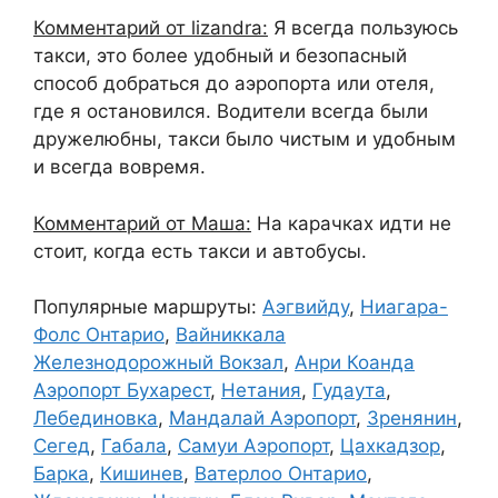
Комментарий от lizandra:
Я всегда пользуюсь
такси, это более удобный и безопасный
способ добраться до аэропорта или отеля,
где я остановился. Водители всегда были
дружелюбны, такси было чистым и удобным
и всегда вовремя.
Комментарий от Маша:
На карачках идти не
стоит, когда есть такси и автобусы.
Популярные маршруты:
Аэгвийду
,
Ниагара-
Фолс Онтарио
,
Вайниккала
Железнодорожный Вокзал
,
Анри Коанда
Аэропорт Бухарест
,
Нетания
,
Гудаута
,
Лебединовка
,
Мандалай Аэропорт
,
Зренянин
,
Сегед
,
Габала
,
Самуи Аэропорт
,
Цахкадзор
,
Барка
,
Кишинев
,
Ватерлоо Онтарио
,