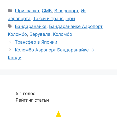
Рубрики
Шри-ланка
,
CMB
,
В аэропорт
,
Из
аэропорта
,
Такси и трансферы
Метки
Бандаранайке
,
Бандаранайке Аэропорт
Коломбо
,
Берувела
,
Коломбо
Трансфер в Японии
Коломбо Аэропорт Бандаранайке →
Канди
5
1
голос
Рейтинг статьи