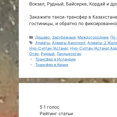
Вокзал, Рудный, Байсерке, Кордай и др
Закажите такси-трансфер в Казахстане 
гостиницы, и обратно по фиксированно
Рубрики
Дешево
,
Зарубежные
,
Междугородние
,
По 
Метки
Алматы
,
Алматы Аэропорт
,
Алматы-2 Желе
Нур-Султан (Астана)
,
Нур-Султан (Астана) Аэ
Отар
,
Рудный
,
Талдыкорган
Трансфер в Исландии
Трансфер в Кении
5
1
голос
Рейтинг статьи