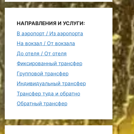
НАПРАВЛЕНИЯ И УСЛУГИ:
В аэропорт / Из аэропорта
На вокзал / От вокзала
До отеля / От отеля
Фиксированный трансфер
Групповой трансфер
Индивидуальный трансфер
Трансфер туда и обратно
Обратный трансфер