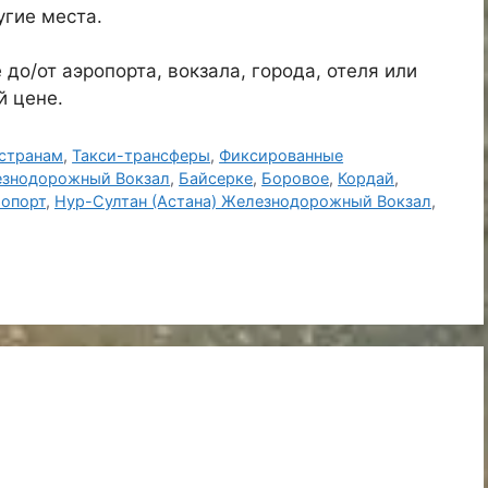
угие места.
до/от аэропорта, вокзала, города, отеля или
й цене.
странам
,
Такси-трансферы
,
Фиксированные
знодорожный Вокзал
,
Байсерке
,
Боровое
,
Кордай
,
ропорт
,
Нур-Султан (Астана) Железнодорожный Вокзал
,