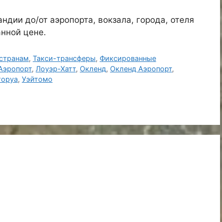
ндии до/от аэропорта, вокзала, города, отеля
анной цене.
странам
,
Такси-трансферы
,
Фиксированные
Аэропорт
,
Лоуэр-Хатт
,
Окленд
,
Окленд Аэропорт
,
торуа
,
Уэйтомо