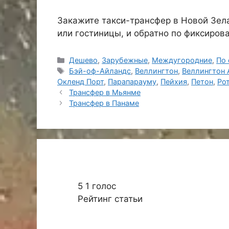
Закажите такси-трансфер в Новой Зела
или гостиницы, и обратно по фиксиров
Рубрики
Дешево
,
Зарубежные
,
Междугородние
,
По 
Метки
Бэй-оф-Айландс
,
Веллингтон
,
Веллингтон 
Окленд Порт
,
Парапарауму
,
Пейхия
,
Петон
,
Ро
Трансфер в Мьянме
Трансфер в Панаме
5
1
голос
Рейтинг статьи