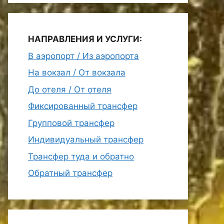
НАПРАВЛЕНИЯ И УСЛУГИ:
В аэропорт / Из аэропорта
На вокзал / От вокзала
До отеля / От отеля
Фиксированный трансфер
Групповой трансфер
Индивидуальный трансфер
Трансфер туда и обратно
Обратный трансфер