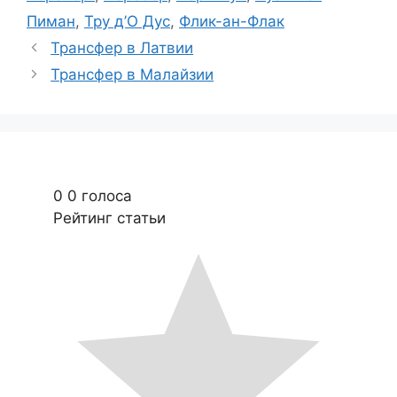
Пиман
,
Тру д’О Дус
,
Флик-ан-Флак
Трансфер в Латвии
Трансфер в Малайзии
0
0
голоса
Рейтинг статьи