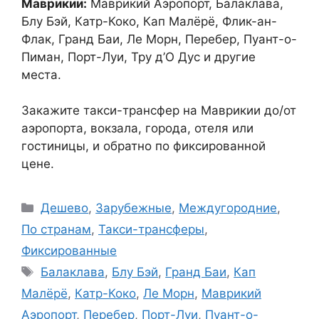
Маврикии:
Маврикий Аэропорт, Балаклава,
Блу Бэй, Катр-Коко, Кап Малёрё, Флик-ан-
Флак, Гранд Баи, Ле Морн, Перебер, Пуант-о-
Пиман, Порт-Луи, Тру д’О Дус и другие
места.
Закажите такси-трансфер на Маврикии до/от
аэропорта, вокзала, города, отеля или
гостиницы, и обратно по фиксированной
цене.
Рубрики
Дешево
,
Зарубежные
,
Междугородние
,
По странам
,
Такси-трансферы
,
Фиксированные
Метки
Балаклава
,
Блу Бэй
,
Гранд Баи
,
Кап
Малёрё
,
Катр-Коко
,
Ле Морн
,
Маврикий
Аэропорт
,
Перебер
,
Порт-Луи
,
Пуант-о-