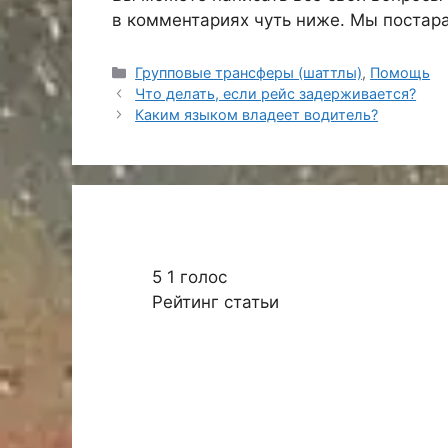
в комментариях чуть ниже. Мы постара
Рубрики
Групповые трансферы (шаттлы)
,
Помощь
Что делать, если рейс задерживается?
Каким языком владеет водитель?
5
1
голос
Рейтинг статьи