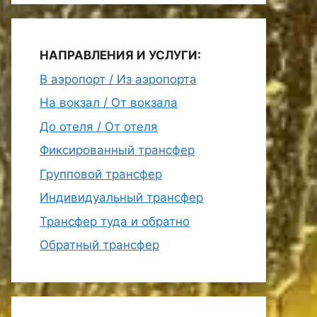
НАПРАВЛЕНИЯ И УСЛУГИ:
В аэропорт / Из аэропорта
На вокзал / От вокзала
До отеля / От отеля
Фиксированный трансфер
Групповой трансфер
Индивидуальный трансфер
Трансфер туда и обратно
Обратный трансфер